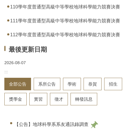
系所成員
110學年度普通型高級中等學校地球科學能力競賽決賽
課程資訊
111學年度普通型高級中等學校地球科學能力競賽決賽
系所規章
112學年度普通型高級中等學校地球科學能力競賽決賽
招生資訊
最後更新日期
高中生專區
2026-08-07
獎學金
:::
地科博物館
全部公告
系所公告
學術
恭賀
招生
系友專區
獎學金
實習
徵才
轉發訊息
照片專區
交通資訊
【公告】地球科學系系友通訊錄調查