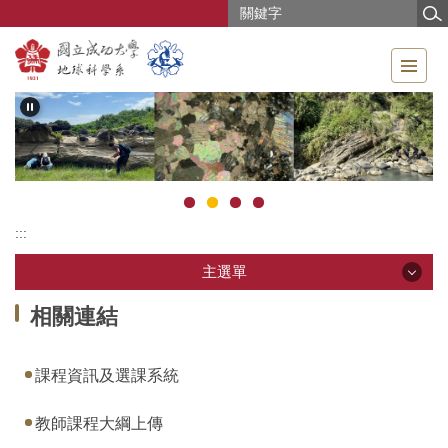
跳
到
主
要
內
容
區
:::
主選單
主選單
相關連結
最新消息
課程資訊及選課系統
系所介紹
教師課程大綱上傳